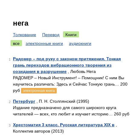
нега
Толкование
Перевод
Книги
все
электронные книги
аудиокниги
Радомер – под руку с законом притяжения. Тонкая
1
грань переходов вибрационного творения из
созидания в разрушение
, Любовь Нега
РАДОМЕР – Новый Инструмент! – Помощник! С ним Вы
научитесь различать: Здесь и Сейчас Тонкую грань… 200
руб
электронная книга
Петербург
, П. Н. Столпянский (1995)
2
Издание предназначено для самого широкого круга
читателей — всех, кто любит и изучает историю… 260 руб
Хрестоматия 3 класс. Русская литература XIX в
,
3
Коллектив авторов (2013)