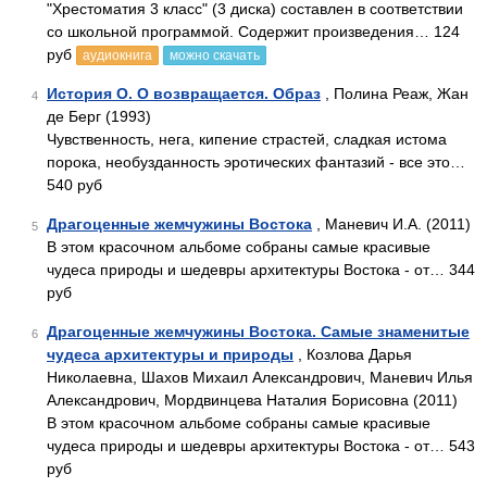
"Хрестоматия 3 класс" (3 диска) составлен в соответствии
со школьной программой. Содержит произведения… 124
руб
аудиокнига
можно скачать
История О. О возвращается. Образ
, Полина Реаж, Жан
4
де Берг (1993)
Чувственность, нега, кипение страстей, сладкая истома
порока, необузданность эротических фантазий - все это…
540 руб
Драгоценные жемчужины Востока
, Маневич И.А. (2011)
5
В этом красочном альбоме собраны самые красивые
чудеса природы и шедевры архитектуры Востока - от… 344
руб
Драгоценные жемчужины Востока. Самые знаменитые
6
чудеса архитектуры и природы
, Козлова Дарья
Николаевна, Шахов Михаил Александрович, Маневич Илья
Александрович, Мордвинцева Наталия Борисовна (2011)
В этом красочном альбоме собраны самые красивые
чудеса природы и шедевры архитектуры Востока - от… 543
руб