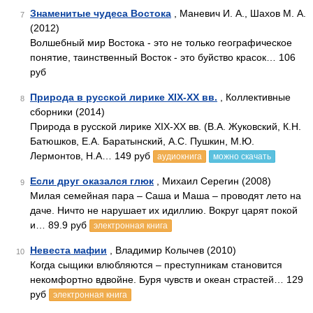
Знаменитые чудеса Востока
, Маневич И. А., Шахов М. А.
7
(2012)
Волшебный мир Востока - это не только географическое
понятие, таинственный Восток - это буйство красок… 106
руб
Природа в русской лирике XIX-XX вв.
, Коллективные
8
сборники (2014)
Природа в русской лирике XIX-XX вв. (В.А. Жуковский, К.Н.
Батюшков, Е.А. Баратынский, А.С. Пушкин, М.Ю.
Лермонтов, Н.А… 149 руб
аудиокнига
можно скачать
Если друг оказался глюк
, Михаил Серегин (2008)
9
Милая семейная пара – Саша и Маша – проводят лето на
даче. Ничто не нарушает их идиллию. Вокруг царят покой
и… 89.9 руб
электронная книга
Невеста мафии
, Владимир Колычев (2010)
10
Когда сыщики влюбляются – преступникам становится
некомфортно вдвойне. Буря чувств и океан страстей… 129
руб
электронная книга